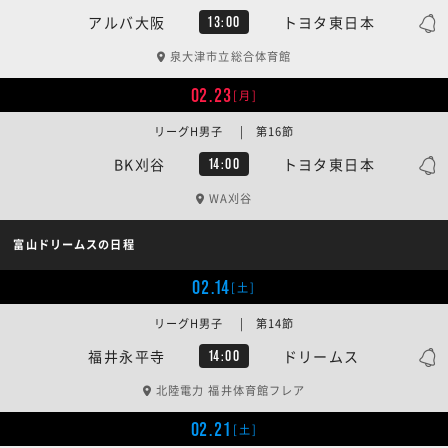
アルバ大阪
トヨタ東日本
13:00
泉大津市立総合体育館
02.23
[月]
リーグH男子 | 第16節
BK刈谷
トヨタ東日本
14:00
WA刈谷
富山ドリームスの日程
02.14
[土]
リーグH男子 | 第14節
福井永平寺
ドリームス
14:00
北陸電力 福井体育館フレア
02.21
[土]