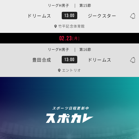
リーグH男子 | 第15節
ドリームス
ジークスター
13:00
竹平記念体育館
02.23
[月]
リーグH男子 | 第16節
豊田合成
ドリームス
13:00
エントリオ
スポーツ日程更新中