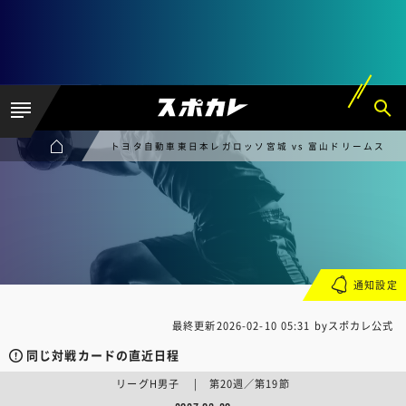
トヨタ自動車東日本レガロッソ宮城 vs 富山ドリームス
通知設定
最終更新
2026-02-10 05:31
byスポカレ公式
同じ対戦カードの直近日程
リーグH男子 | 第20週／第19節