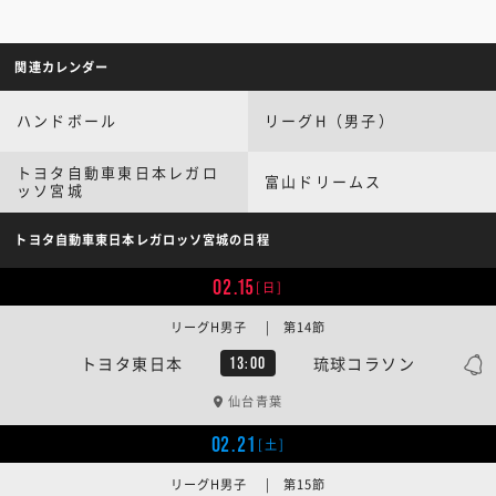
関連カレンダー
ハンドボール
リーグH（男子）
トヨタ自動車東日本レガロ
富山ドリームス
ッソ宮城
トヨタ自動車東日本レガロッソ宮城の日程
02.15
[日]
リーグH男子 | 第14節
トヨタ東日本
琉球コラソン
13:00
仙台青葉
02.21
[土]
リーグH男子 | 第15節