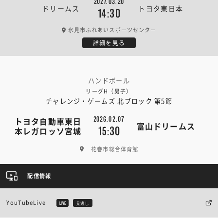
2027.03.20
ドリームス
トヨタ東日本
14:30
氷見市ふれあいスポーツセンター
詳細を見る
ハンドボール
リーグH（男子）
チャレンジ・ゲームズ 北ブロック 第5節
2026.02.07
トヨタ自動車東日
富山ドリームス
15:30
本レガロッソ宮城
花巻市総合体育館
配信情報
YouTubeLive
LIVE
見逃し