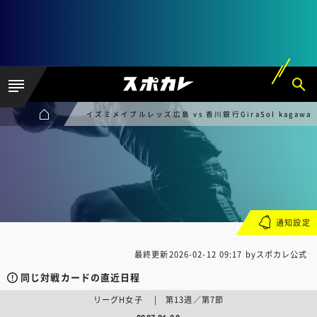
イズミメイプルレッズ広島 vs 香川銀行GiraSol kagawa
通知設定
最終更新
2026-02-12 09:17
byスポカレ公式
同じ対戦カードの直近日程
リーグH女子 | 第13週／第7節