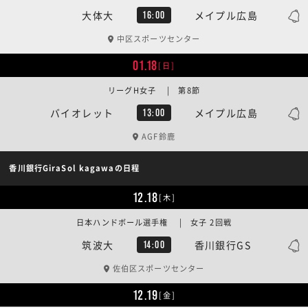
大体大
メイプル広島
16:00
中区スポーツセンター
01.18
[日]
リーグH女子 | 第8節
バイオレット
メイプル広島
13:00
AGF鈴鹿
香川銀行GiraSol kagawaの日程
12.18
[木]
日本ハンドボール選手権 | 女子 2回戦
筑波大
香川銀行GS
14:00
佐伯区スポーツセンター
12.19
[金]