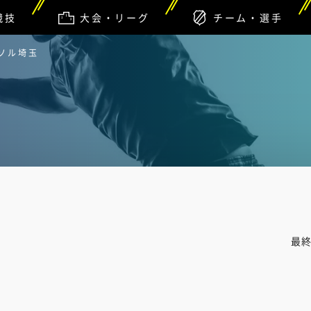
競技
大会・リーグ
チーム・選手
ーソル埼玉
最