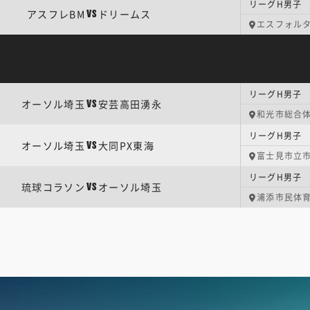
リーグH男子 
アスフレBM
ドリームス
VS
エスフォル
リーグH男子 
オーソル埼玉
安芸高田湧永
VS
和光市総合
リーグH男子 
オーソル埼玉
大同PX東海
VS
富士見市立
リーグH男子 
琉球コラソン
オーソル埼玉
VS
浦添市民体