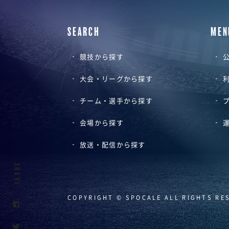
SEARCH
MEN
競技から探す
公
大会・リーグから探す
チーム・選手から探す
会場から探す
放送・配信から探す
SHARE
COPYRIGHT © SPOCALE ALL RIGHTS RE