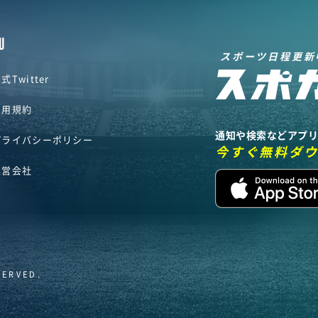
U
スポーツ日程更新
式Twitter
利用規約
通知や検索などアプ
プライバシーポリシー
今すぐ無料ダ
運営会社
SERVED.