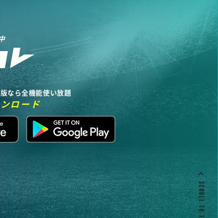
中
リ版なら全機能使い放題
ウンロード
SCROLL TO TOP