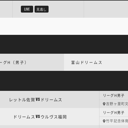
LIVE
見逃し
ーグH（男子）
富山ドリームス
リーグH男子 
レットル佐賀
ドリームス
VS
吉野ヶ里町
リーグH男子 
ドリームス
ウルヴス福岡
VS
竹平記念体