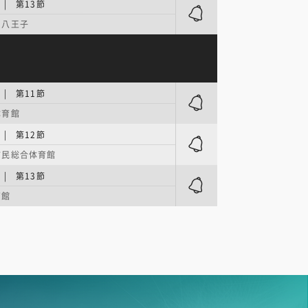
| 第13節
タ八王子
| 第11節
体育館
| 第12節
市民総合体育館
| 第13節
育館