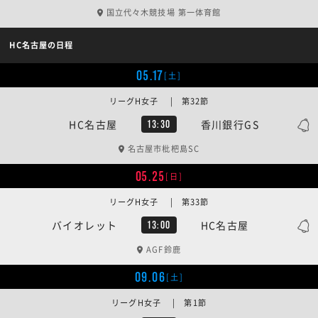
国立代々木競技場 第一体育館
HC名古屋の日程
05.17
[土]
リーグH女子 | 第32節
HC名古屋
香川銀行GS
13:30
名古屋市枇杷島SC
05.25
[日]
リーグH女子 | 第33節
バイオレット
HC名古屋
13:00
AGF鈴鹿
09.06
[土]
リーグH女子 | 第1節