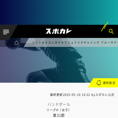
ソニーセミコンダクタマニュファクチャリング ブルーサクヤ鹿
通知設定
最終更新
2025-05-10 14:22
byスポカレ公式
ハンドボール
リーグH（女子）
第31節