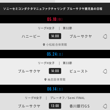
ソニーセミコンダクタマニュファクチャリング ブルーサクヤ鹿児島の日程
05.18
[日]
リーグH女子 | 第32節
ハニービー
ブルーサクヤ
14:00
小松総合体育館
05.24
[土]
リーグH女子 | 第33節
ブルーサクヤ
ビュースト
14:00
桷志田体育館
06.14
[土]
リーグH女子 | プレーオフ／Semi FINAL
ブルーサクヤ
香川銀行GS
13:00