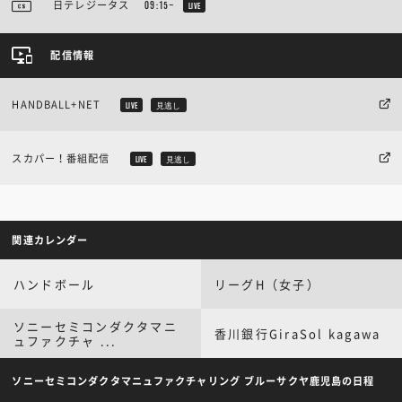
日テレジータス
09:15~
LIVE
配信情報
HANDBALL+NET
LIVE
見逃し
スカパー！番組配信
LIVE
見逃し
関連カレンダー
ハンドボール
リーグH（女子）
ソニーセミコンダクタマニ
香川銀行GiraSol kagawa
ュファクチャ ...
ソニーセミコンダクタマニュファクチャリング ブルーサクヤ鹿児島の日程