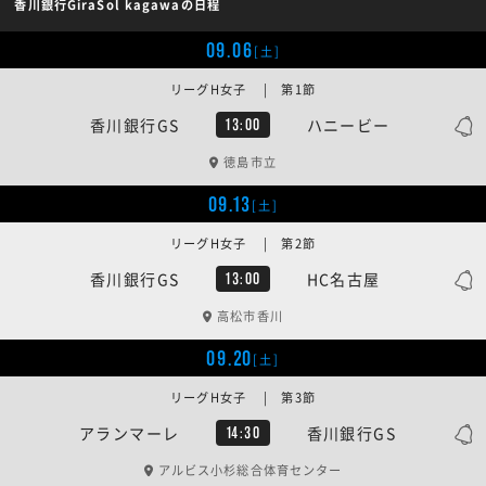
香川銀行GiraSol kagawaの日程
09.06
[土]
リーグH女子 | 第1節
香川銀行GS
ハニービー
13:00
徳島市立
09.13
[土]
リーグH女子 | 第2節
香川銀行GS
HC名古屋
13:00
高松市香川
09.20
[土]
リーグH女子 | 第3節
アランマーレ
香川銀行GS
14:30
アルビス小杉総合体育センター