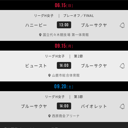
06.15
[日]
リーグH女子 | プレーオフ／FINAL
ハニービー
ブルーサクヤ
13:00
国立代々木競技場 第一体育館
09.15
[月]
リーグH女子 | 第2節
ビュースト
ブルーサクヤ
14:00
山鹿市総合体育館
09.20
[土]
リーグH女子 | 第3節
ブルーサクヤ
バイオレット
14:00
西原商会アリーナ