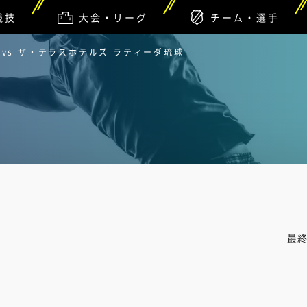
競技
大会・リーグ
チーム・選手
vs ザ・テラスホテルズ ラティーダ琉球
最