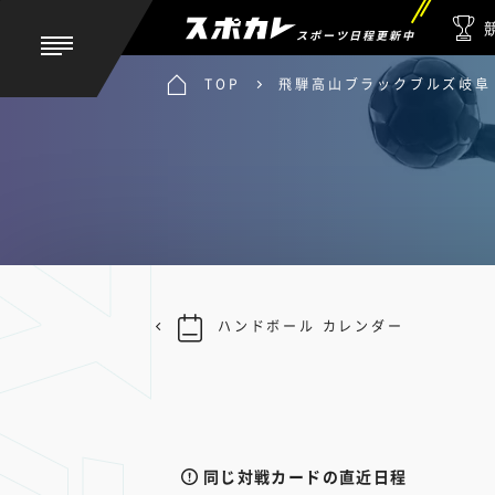
スポーツ日程更新中
TOP
飛騨高山ブラックブルズ岐阜 
ハンドボール カレンダー
同じ対戦カードの直近日程