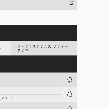
ザ・テラスホテルズ ラティー
阜
ダ琉球
流アリーナ