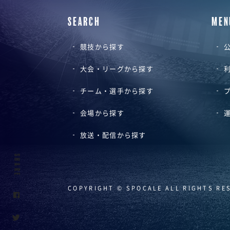
SEARCH
MEN
競技から探す
公
大会・リーグから探す
チーム・選手から探す
会場から探す
放送・配信から探す
SHARE
COPYRIGHT © SPOCALE ALL RIGHTS RE