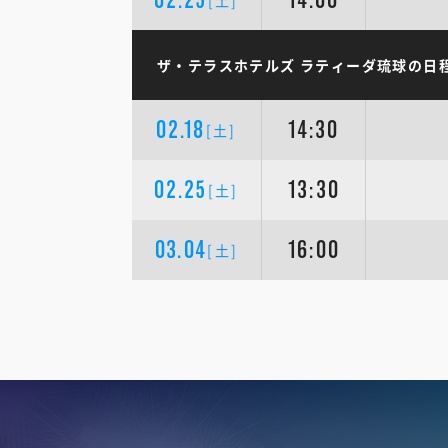
[土]
ザ・テラスホテルズ ラティーダ琉球の日
02.18
14:30
[土]
02.25
13:30
[土]
03.04
16:00
[土]