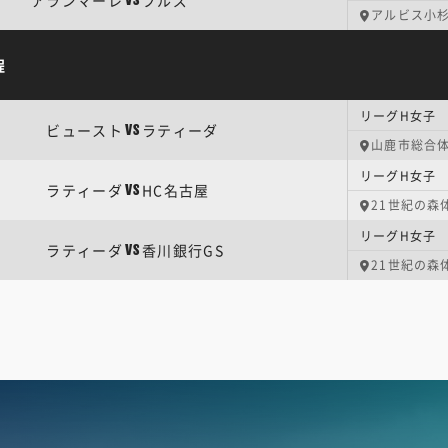
アランマーレ
ブルズ
VS
アルビス小
程
リーグH女子
ビュースト
ラティーダ
VS
山鹿市総合
リーグH女子
ラティーダ
HC名古屋
VS
21世紀の森
リーグH女子
ラティーダ
香川銀行GS
VS
21世紀の森