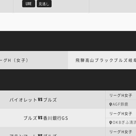
LIVE
見逃し
ーグH（女子）
飛騨高山ブラックブルズ岐
リーグH女子
バイオレット
ブルズ
VS
AGF鈴鹿
リーグH女子
ブルズ
香川銀行GS
VS
OKBぎふ清
リーグH女子