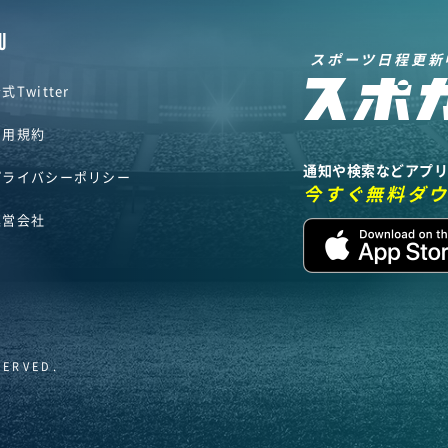
U
スポーツ日程更新
式Twitter
利用規約
通知や検索などアプ
プライバシーポリシー
今すぐ無料ダ
運営会社
SERVED.