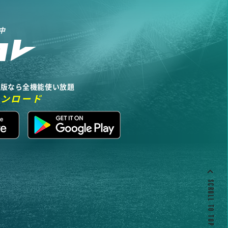
中
リ版なら全機能使い放題
ウンロード
SCROLL TO TOP