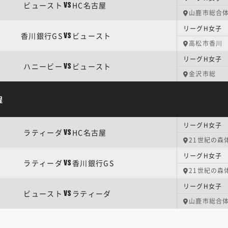
ビュースト
HC名古屋
VS
山鹿市総合
リーグH女子
香川銀行GS
ビュースト
VS
高松市香川
リーグH女子
ハニービー
ビュースト
VS
金沢市総
程
リーグH女子
ラティーダ
HC名古屋
VS
21世紀の森
リーグH女子
ラティーダ
香川銀行GS
VS
21世紀の森
リーグH女子 
ビュースト
ラティーダ
VS
山鹿市総合