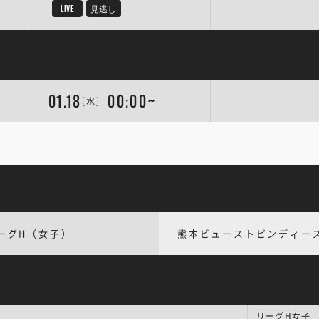
LIVE
見逃し
01.18
00:00~
[水]
ーグH（女子）
熊本ビューストピンディー
リーグH女子