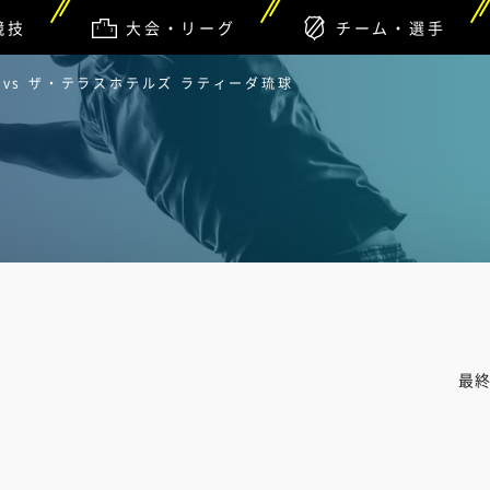
競技
大会・リーグ
チーム・選手
vs ザ・テラスホテルズ ラティーダ琉球
最