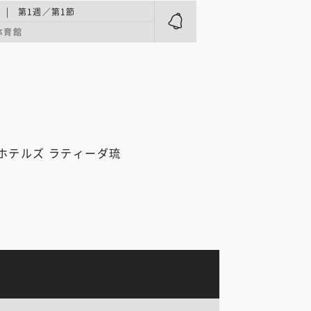
| 第1週／第1節
体育館
ホテルズ ラティーダ琉