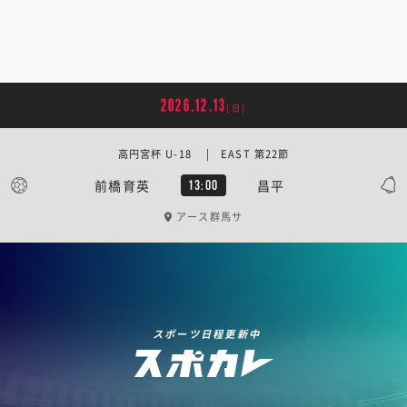
2026.12.13
[日]
高円宮杯 U-18 | EAST 第22節
前橋育英
昌平
13:00
アース群馬サ
スポーツ日程更新中