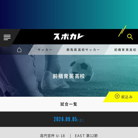
サッカー
群馬県高校サッカー
前橋育英高校
前橋育英高校
絞込み
試合一覧
2026.09.05
[土]
高円宮杯 U-18 | EAST 第12節