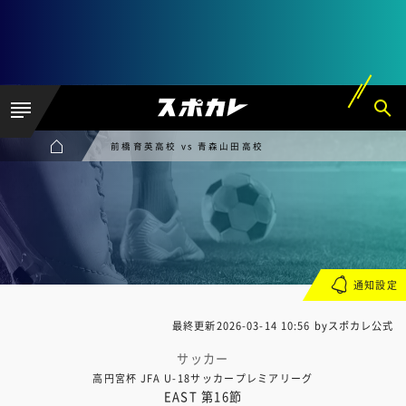
前橋育英高校 vs 青森山田高校
通知設定
最終更新
2026-03-14 10:56
byスポカレ公式
サッカー
高円宮杯 JFA U-18サッカープレミアリーグ
EAST 第16節