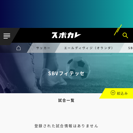
サッカー
エールディヴィジ（オランダ）
S
SBVフィテッセ
絞込み
試合一覧
登録された試合情報はありません