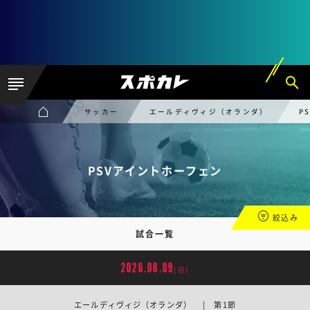
サッカー
エールディヴィジ（オランダ）
P
PSVアイントホーフェン
絞込み
試合一覧
2026.08.09
[日]
エールディヴィジ（オランダ） | 第1節