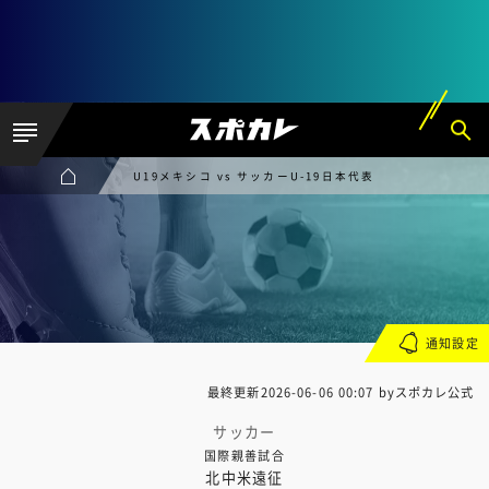
U19メキシコ vs サッカーU-19日本代表
通知設定
最終更新
2026-06-06 00:07
byスポカレ公式
サッカー
国際親善試合
北中米遠征