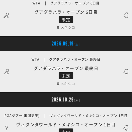
WTA | グアダラハラ・オープン 6日目
グアダラハラ・オープン 6日目
未定
メキシコ
2026.09.19
[土]
WTA | グアダラハラ・オープン 最終日
グアダラハラ・オープン 最終日
未定
メキシコ
2026.10.29
[木]
PGAツアー(米国男子) | ヴィダンタワールド・メキシコ・オープン 1日目
ヴィダンタワールド・メキシコ・オープン 1日目
未定