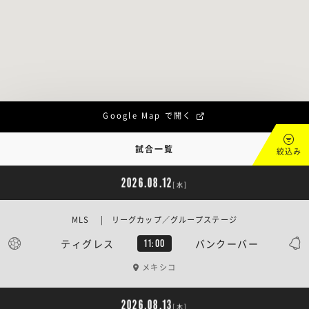
Google Map で開く
試合一覧
絞込み
2026.08.12
[水]
MLS | リーグカップ／グループステージ
ティグレス
バンクーバー
11:00
メキシコ
2026.08.13
[木]