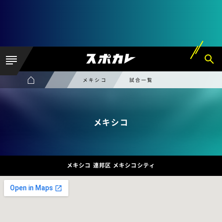
メキシコ
試合一覧
メキシコ
メキシコ 連邦区 メキシコシティ