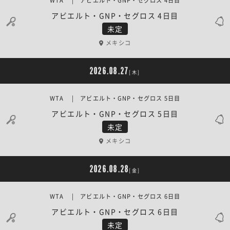
WTA | アビエルト・GNP・セグロス 4日目
アビエルト・GNP・セグロス 4日目
未定
メキシコ
2026.08.27
[木]
WTA | アビエルト・GNP・セグロス 5日目
アビエルト・GNP・セグロス 5日目
未定
メキシコ
2026.08.28
[金]
WTA | アビエルト・GNP・セグロス 6日目
アビエルト・GNP・セグロス 6日目
未定