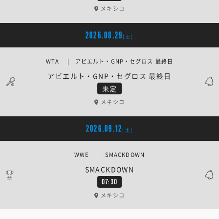
メキシコ
2026.08.29
[土]
WTA | アビエルト・GNP・セグロス 最終日
アビエルト・GNP・セグロス 最終日
未定
メキシコ
2026.09.12
[土]
WWE | SMACKDOWN
SMACKDOWN
07:30
メキシコ