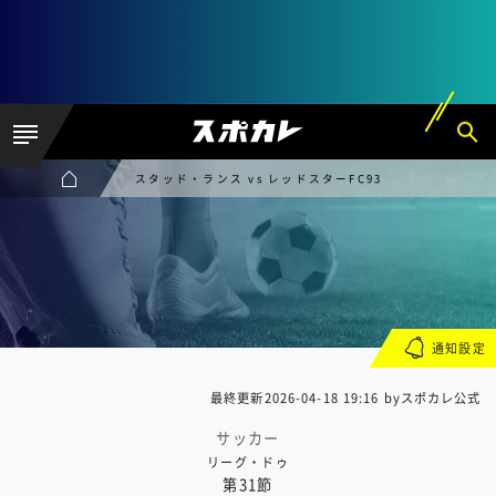
スタッド・ランス vs レッドスターFC93
通知設定
最終更新
2026-04-18 19:16
byスポカレ公式
サッカー
リーグ・ドゥ
第31節