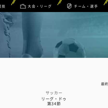
競技
大会・リーグ
チーム・選手
C
最
サッカー
リーグ・ドゥ
第34節