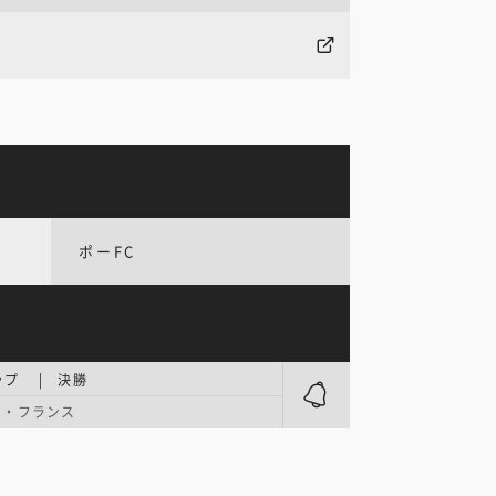
ポーFC
ップ | 決勝
ド・フランス