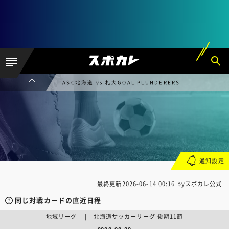
ASC北海道 vs 札大GOAL PLUNDERERS
通知設定
最終更新
2026-06-14 00:16
byスポカレ公式
同じ対戦カードの直近日程
地域リーグ | 北海道サッカーリーグ 後期11節