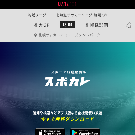
07.12
[日]
地域リーグ | 北海道サッカーリーグ 前期7節
札大GP
札幌蹴球団
13:00
札幌サッカーアミューズメントパーク
スポーツ日程更新中
通知や検索などアプリ版なら全機能使い放題
今すぐ無料ダウンロード