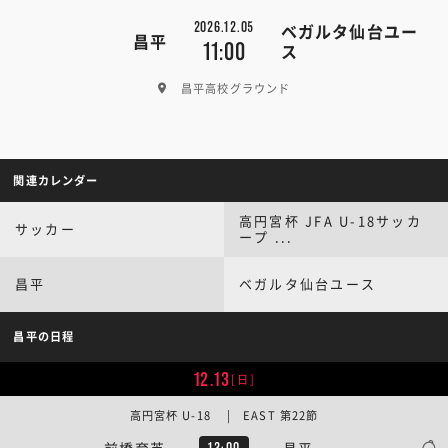
2026.12.05
ベガルタ仙台ユー
昌平
11:00
ス
昌平高校グラウンド
関連カレンダー
高円宮杯 JFA U-18サッカ
サッカー
ープ ...
昌平
ベガルタ仙台ユース
昌平の日程
12.13
[日]
高円宮杯 U-18 | EAST 第22節
前橋育英
昌平
13:00