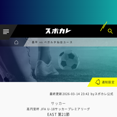
昌平 vs ベガルタ仙台ユース
通知設定
最終更新
2026-03-14 23:42
byスポカレ公式
サッカー
高円宮杯 JFA U-18サッカープレミアリーグ
EAST 第21節