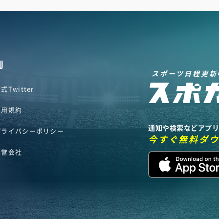
U
スポーツ日程更新
式Twitter
利用規約
通知や検索などアプ
プライバシーポリシー
今すぐ無料ダ
運営会社