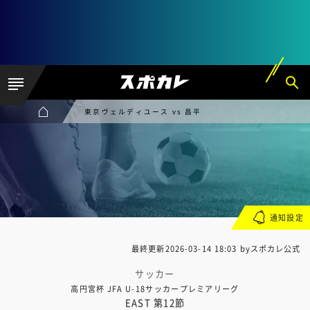
東京ヴェルディユース vs 昌平
通知設定
最終更新
2026-03-14 18:03
byスポカレ公式
サッカー
高円宮杯 JFA U-18サッカープレミアリーグ
EAST 第12節