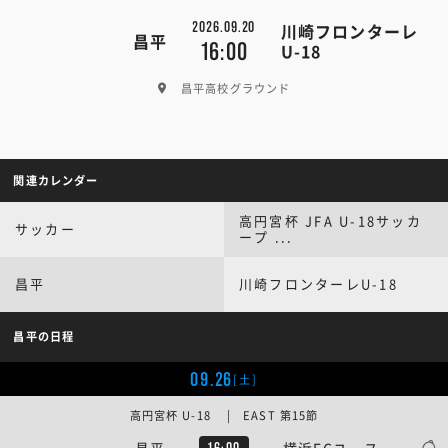
2026.09.20
川崎フロンターレ
昌平
16:00
U-18
昌平高校グラウンド
関連カレンダー
高円宮杯 JFA U-18サッカ
サッカー
ープ ...
昌平
川崎フロンターレU-18
昌平の日程
09.26
[土]
高円宮杯 U-18 | EAST 第15節
昌平
横浜FCユース
16:00