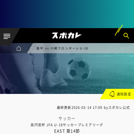
昌平 vs 川崎フロンターレU-18
通知設定
最終更新
2026-03-14 17:09
byスポカレ公式
サッカー
高円宮杯 JFA U-18サッカープレミアリーグ
EAST 第14節