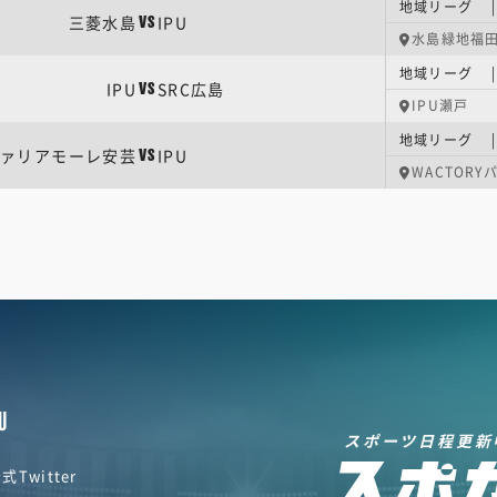
地域リーグ |
三菱水島
IPU
VS
水島緑地福
地域リーグ |
IPU
SRC広島
VS
IPU瀬戸
地域リーグ |
ァリアモーレ安芸
IPU
VS
WACTOR
U
スポーツ日程更新
式Twitter