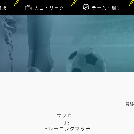
競技
大会・リーグ
チーム・選手
最
サッカー
J3
トレーニングマッチ