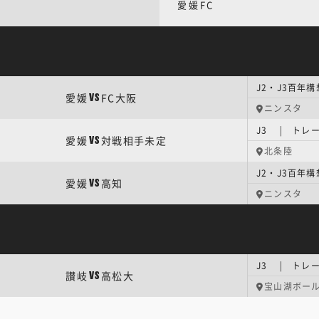
愛媛FC
J2・J3百年構
愛媛
FC大阪
VS
ニンスタ
J3 | トレ
愛媛
対戦相手未定
VS
北条陸
愛媛
高知
VS
ニンスタ
J3 | トレ
讃岐
高松大
VS
宝山湖ボー