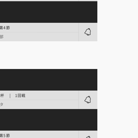
 第4節
部
杯 | 1回戦
タ
 第5節