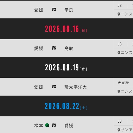
J3 |
愛媛
奈良
VS
ニンス
2026.08.16
[日]
J3 |
愛媛
鳥取
VS
ニンス
2026.08.19
[水]
天皇杯 
愛媛
環太平洋大
VS
ニンス
2026.08.22
[土]
J3 |
松本
愛媛
VS
サンア