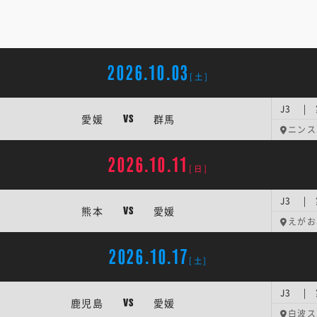
2026.10.03
[土]
J3 |
愛媛
群馬
VS
ニンス
2026.10.11
[日]
J3 | 
熊本
愛媛
VS
えがお
2026.10.17
[土]
J3 | 
鹿児島
愛媛
VS
白波ス