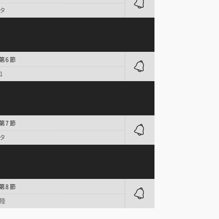
タ
 第6節
1
 第7節
タ
 第8節
陸