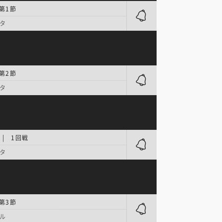
 第1節
タ
 第2節
タ
| 1回戦
タ
 第3節
ル