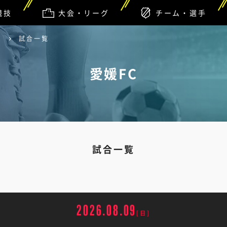
競技
大会・リーグ
チーム・選手
C
試合一覧
愛媛FC
試合一覧
2026.08.09
[日]