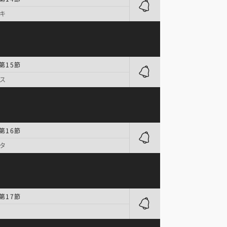
キ
第15節
ス
第16節
タ
第17節