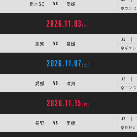
栃木SC
愛媛
VS
カンセ
2026.11.03
[火]
J3 | 
高知
愛媛
VS
ギケン
2026.11.07
[土]
J3 | 
愛媛
滋賀
VS
ニンス
2026.11.15
[日]
J3 | 
長野
愛媛
VS
長野U