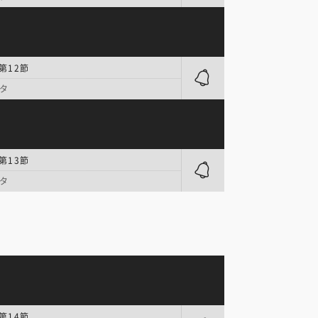
第12節
タ
第13節
タ
第14節