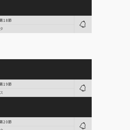
第18節
タ
第19節
ス
第20節