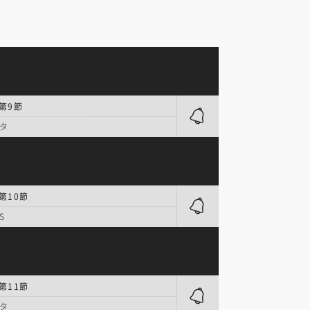
 第9節
タ
第10節
S
第11節
タ