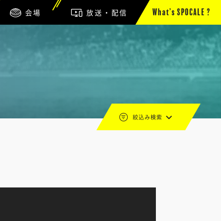
会場
放送・配信
What’s SPOCALE ?
絞込み検索