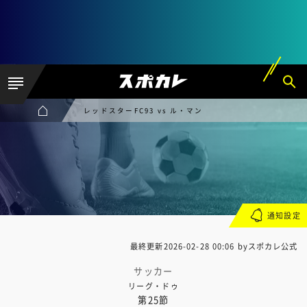
レッドスターFC93 vs ル・マン
通知設定
最終更新
2026-02-28 00:06
byスポカレ公式
サッカー
リーグ・ドゥ
第25節