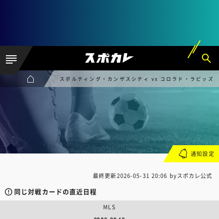
スポルティング・カンザスシティ vs コロラド・ラピッズ
通知設定
最終更新
2026-05-31 20:06
byスポカレ公式
同じ対戦カードの直近日程
MLS