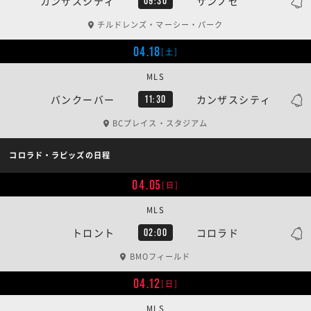
カンザスシティ
サンノゼ
09:30
チルドレンズ・マーシー・パーク
04.18
[土]
MLS
バンクーバー
カンザスシティ
11:30
BCプレイス・スタジアム
コロラド・ラピッズの日程
04.05
[日]
MLS
トロント
コロラド
02:00
BMOフィールド
04.12
[日]
MLS