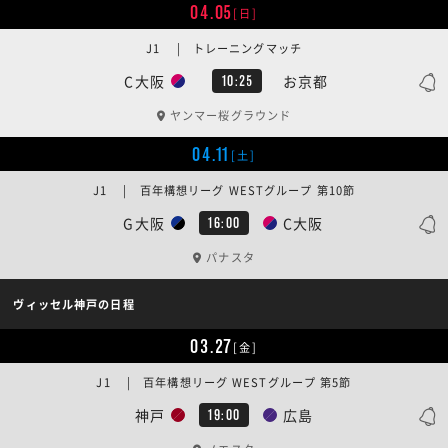
04.05
[日]
J1 | トレーニングマッチ
C大阪
お京都
10:25
ヤンマー桜グラウンド
04.11
[土]
J1 | 百年構想リーグ WESTグループ 第10節
G大阪
C大阪
16:00
パナスタ
ヴィッセル神戸の日程
03.27
[金]
J1 | 百年構想リーグ WESTグループ 第5節
神戸
広島
19:00