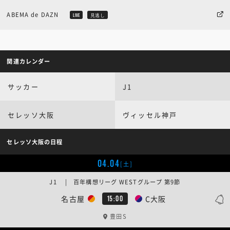
ABEMA de DAZN
LIVE
見逃し
関連カレンダー
サッカー
J1
セレッソ大阪
ヴィッセル神戸
セレッソ大阪の日程
04.04
[土]
J1 | 百年構想リーグ WESTグループ 第9節
名古屋
C大阪
15:00
豊田S