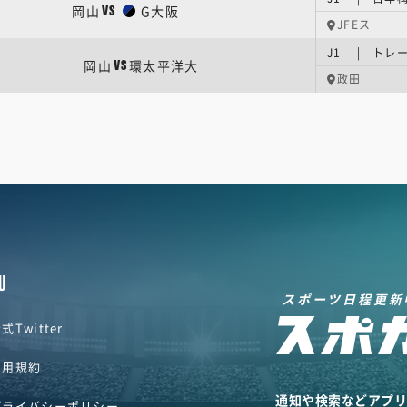
岡山
G大阪
VS
JFEス
J1 | トレ
岡山
環太平洋大
VS
政田
U
スポーツ日程更新
式Twitter
利用規約
通知や検索などアプ
プライバシーポリシー