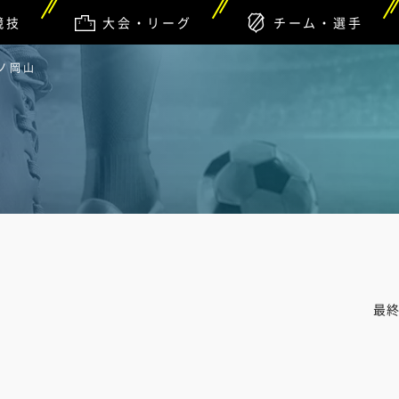
競技
大会・リーグ
チーム・選手
ーノ岡山
最