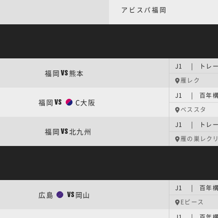
アビスパ福岡
J1 | トレ
福岡
熊本
VS
雁レク
J1 | 百年
福岡
C大阪
VS
ベススタ
J1 | トレ
福岡
北九州
VS
雁の巣レク
J1 | 百年
広島
岡山
VS
Eピース
J1 | 百年