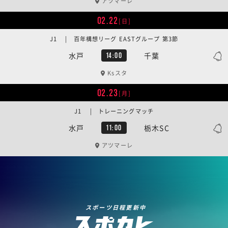
アツマーレ
02.22
[日]
J1 | 百年構想リーグ EASTグループ 第3節
水戸
千葉
14:00
Ksスタ
02.23
[月]
J1 | トレーニングマッチ
水戸
栃木SC
11:00
アツマーレ
スポーツ日程更新中