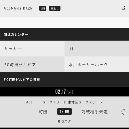
ABEMA de DAZN
LIVE
見逃し
関連カレンダー
サッカー
J1
FC町田ゼルビア
水戸ホーリーホック
FC町田ゼルビアの日程
02.17
[火]
ACL | リーグエリート 東地区リーグステージ
町田
対戦相手未定
19:00
Gスタ