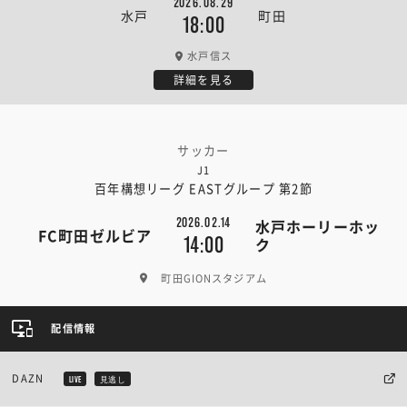
2026.08.29
水戸
町田
18:00
水戸信ス
詳細を見る
サッカー
J1
百年構想リーグ EASTグループ 第2節
2026.02.14
水戸ホーリーホッ
FC町田ゼルビア
14:00
ク
町田GIONスタジアム
配信情報
DAZN
LIVE
見逃し