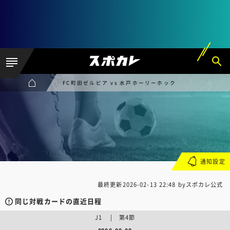
FC町田ゼルビア vs 水戸ホーリーホック
通知設定
最終更新
2026-02-13 22:48
byスポカレ公式
同じ対戦カードの直近日程
J1 | 第4節