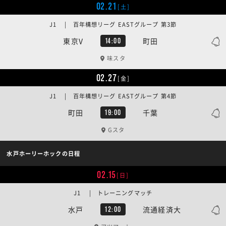
02.21
[土]
J1 | 百年構想リーグ EASTグループ 第3節
東京V
町田
14:00
味スタ
02.27
[金]
J1 | 百年構想リーグ EASTグループ 第4節
町田
千葉
19:00
Gスタ
水戸ホーリーホックの日程
02.15
[日]
J1 | トレーニングマッチ
水戸
流通経済大
12:00