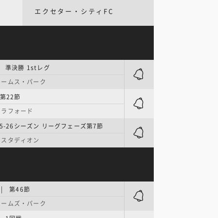
エクセター・シティFC
 準決勝 1stレグ
ェームス・パーク
第22節
トラフォード
25-26シーズン リーグフェーズ第7節
・スタディオン
| 第46節
ェームズ・パーク