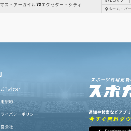
EFLカップ 
マス・アーガイル
エクセター・シティ
VS
ホーム・パ
U
スポーツ日程更新
式Twitter
利用規約
通知や検索などアプ
プライバシーポリシー
今すぐ無料ダ
運営会社