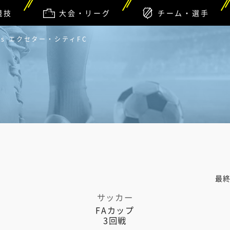
競技
大会・リーグ
チーム・選手
vs エクセター・シティFC
最
サッカー
FAカップ
3回戦