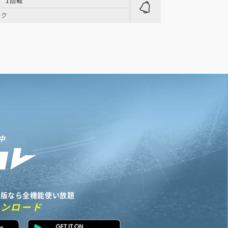
| 1回戦
ーク
中
リ版なら全機能使い放題
ウンロード