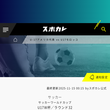
U-17アメリカ代表 vs U17モロッコ
通知設定
最終更新
2025-11-15 00:15
byスポカレ公式
サッカー
サッカーワールドカップ
U17W杯／ラウンド32