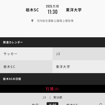
2025.11.10
栃木SC
東洋大学
11:30
河内総合運動公園陸上競技場
関連カレンダー
サッカー
J3
栃木SC
東洋大学
栃木SCの日程
11.16
[日]
J3 | 第36節
金沢
栃木SC
14:00