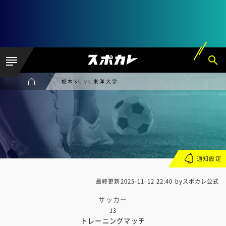
栃木SC vs 東洋大学
通知設定
最終更新
2025-11-12 22:40
byスポカレ公式
サッカー
J3
トレーニングマッチ