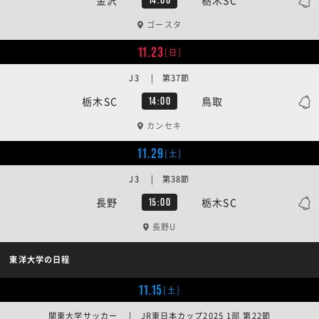
ゴースタ
11.23
[日]
J3 | 第37節
栃木SC
鳥取
14:00
カンセキ
11.29
[土]
J3 | 第38節
長野
栃木SC
15:00
長野U
東洋大学の日程
11.15
[土]
関東大学サッカー | JR東日本カップ2025 1部 第22節