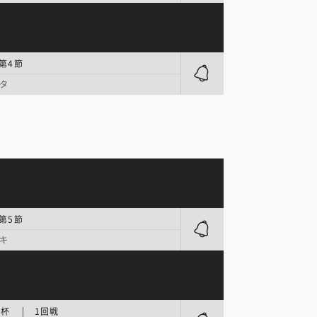
 第4節
タ
 第5節
キ
杯 | 1回戦