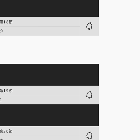
第18節
タ
第19節
1
第20節