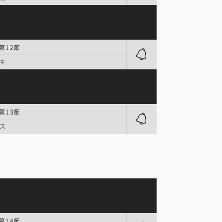
第12節
キ
第13節
ス
第14節