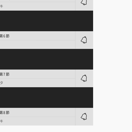
キ
 第6節
 第7節
タ
 第8節
キ