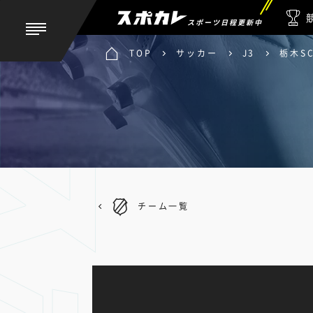
スポーツ日程更新中
TOP
サッカー
J3
栃木S
チーム一覧