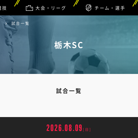
競技
大会・リーグ
チーム・選手
C
試合一覧
栃木SC
試合一覧
2026.08.09
[日]