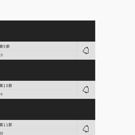
 第9節
タ
第10節
キ
第11節
陸