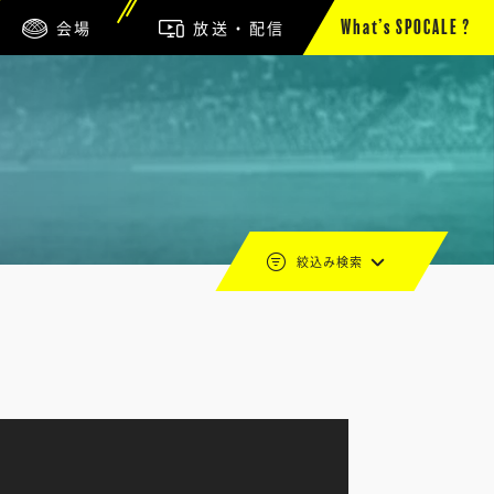
会場
放送・配信
What’s SPOCALE ?
絞込み検索