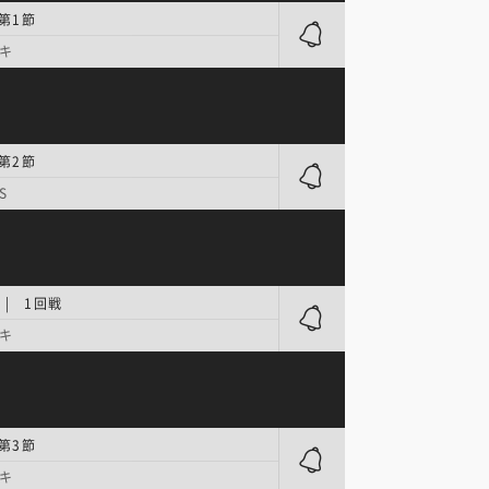
 第1節
キ
 第2節
S
| 1回戦
キ
 第3節
キ