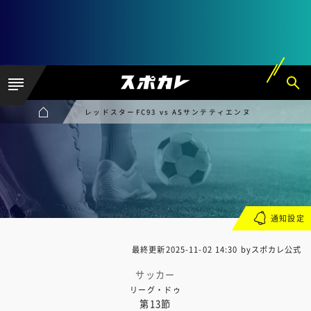
レッドスターFC93 vs ASサンテティエンヌ
通知設定
最終更新
2025-11-02 14:30
byスポカレ公式
サッカー
リーグ・ドゥ
第13節