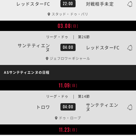
レッドスターFC
対戦相手未定
22:00
スタッド・ドゥ・パリ
03.08
[日]
リーグ・ドゥ | 第26節
サンテティエン
レッドスターFC
04:00
ヌ
ジェフロワ＝ギシャール
ASサンテティエンヌの日程
11.09
[日]
リーグ・ドゥ | 第14節
サンテティエン
トロワ
04:00
ヌ
ドゥ・ローブ
11.23
[日]