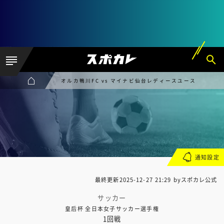
オルカ鴨川FC vs マイナビ仙台レディースユース
通知設定
最終更新
2025-12-27 21:29
byスポカレ公式
サッカー
皇后杯 全日本女子サッカー選手権
1回戦