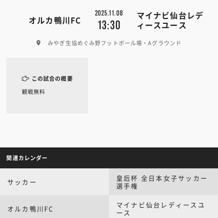
2025.11.08
マイナビ仙台レデ
オルカ鴨川FC
13:30
ィースユース
みやぎ生協めぐみ野フットボール場・Aグラウンド
この試合の概要
観戦無料
関連カレンダー
皇后杯 全日本女子サッカー
サッカー
選手権
マイナビ仙台レディースユ
オルカ鴨川FC
ース