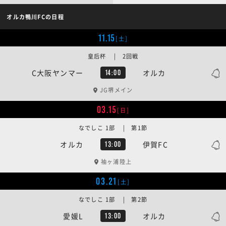
オルカ鴨川FCの日程
11.15
[土]
皇后杯 | 2回戦
C大阪ヤンマー
オルカ
14:00
JG堺メイン
03.15
[日]
なでしこ 1部 | 第1節
オルカ
伊賀FC
13:00
袖ヶ浦陸上
03.21
[土]
なでしこ 1部 | 第2節
愛媛L
オルカ
13:00