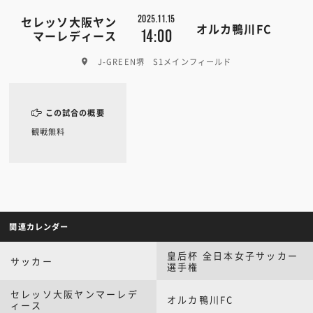
2025.11.15
セレッソ大阪ヤン
オルカ鴨川FC
14:00
マーレディース
J-GREEN堺 S1メインフィールド
この試合の概要
観戦無料
関連カレンダー
皇后杯 全日本女子サッカー
サッカー
選手権
セレッソ大阪ヤンマーレデ
オルカ鴨川FC
ィース