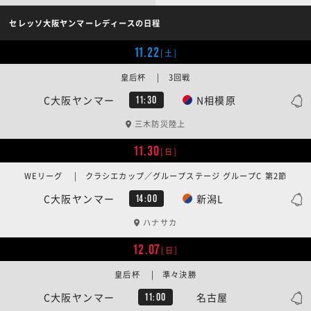
セレッソ大阪ヤンマーレディースの日程
11.22
[土]
皇后杯 | 3回戦
C大阪ヤンマー
N相模原
11:30
三木防災陸上
11.30
[日]
WEリーグ | クラシエカップ／グループステージ グループC 第2節
C大阪ヤンマー
新潟L
14:00
ハナサカ
12.07
[日]
皇后杯 | 準々決勝
C大阪ヤンマー
名古屋
11:00