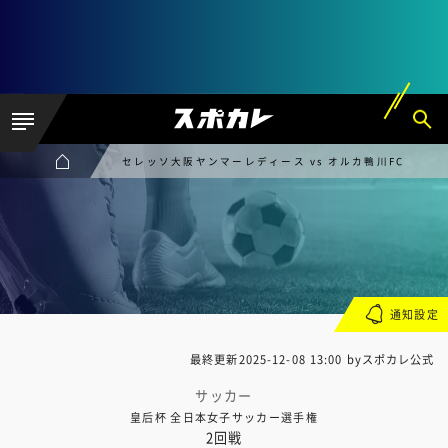
セレッソ大阪ヤンマーレディース vs オルカ鴨川FC
通知設定
最終更新
2025-12-08 13:00
byスポカレ公式
サッカー
皇后杯 全日本女子サッカー選手権
2回戦