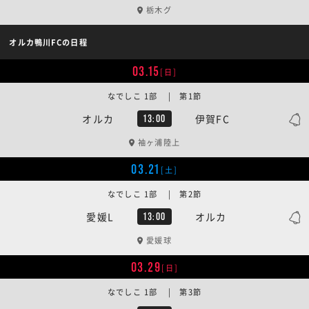
栃木グ
オルカ鴨川FCの日程
03.15
[日]
なでしこ 1部 | 第1節
オルカ
伊賀FC
13:00
袖ヶ浦陸上
03.21
[土]
なでしこ 1部 | 第2節
愛媛L
オルカ
13:00
愛媛球
03.29
[日]
なでしこ 1部 | 第3節