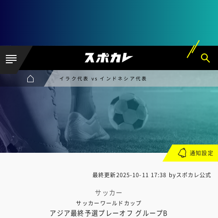
イラク代表 vs インドネシア代表
通知設定
最終更新
2025-10-11 17:38
byスポカレ公式
サッカー
サッカーワールドカップ
アジア最終予選プレーオフ グループB