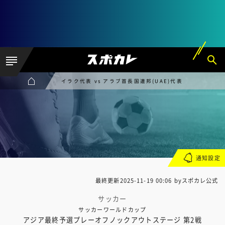
イラク代表 vs アラブ首長国連邦(UAE)代表
通知設定
最終更新
2025-11-19 00:06
byスポカレ公式
サッカー
サッカーワールドカップ
アジア最終予選プレーオフノックアウトステージ 第2戦