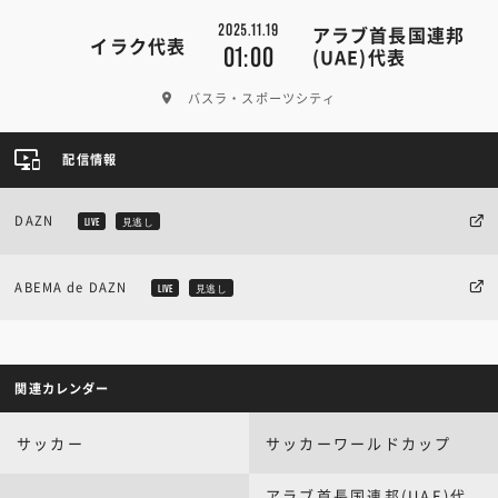
2025.11.19
アラブ首長国連邦
イラク代表
01:00
(UAE)代表
バスラ・スポーツシティ
配信情報
DAZN
LIVE
見逃し
ABEMA de DAZN
LIVE
見逃し
関連カレンダー
サッカー
サッカーワールドカップ
アラブ首長国連邦(UAE)代