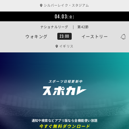
シルバーレイク・スタジアム
04.03
[金]
ナショナルリーグ | 第42節
ウォキング
イーストリー
23:00
イギリス
スポーツ日程更新中
通知や検索などアプリ版なら全機能使い放題
今すぐ無料ダウンロード