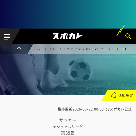
ハートリプール・ユナイテッドFC vs イーストリーFC
通知設定
最終更新
2026-03-22 00:08
byスポカレ公式
サッカー
ナショナルリーグ
第39節