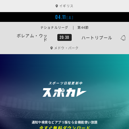
イギリス
04.11
[土]
ナショナルリーグ | 第44節
ボレアム・ウッ
ハートリプール
20:30
ド
メドウ・パーク
スポーツ日程更新中
通知や検索などアプリ版なら全機能使い放題
今すぐ無料ダウンロード