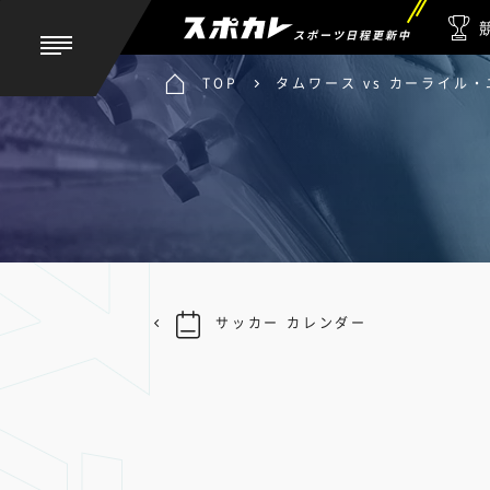
スポーツ日程更新中
TOP
タムワース vs カーライル
サッカー カレンダー