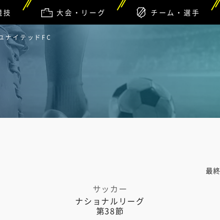
競技
大会・リーグ
チーム・選手
・ユナイテッドFC
最
サッカー
ナショナルリーグ
第38節