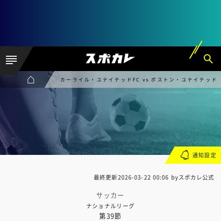
カーライル・ユナイテッドFC vs ボストン・ユナイテッド
通知設定
最終更新
2026-03-22 00:06
byスポカレ公式
サッカー
ナショナルリーグ
第39節