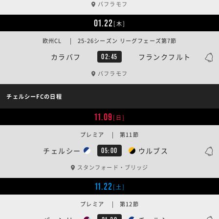
バフラモフ
01.22
[木]
欧州CL | 25-26シーズン リーグフェーズ第7節
カラバフ
フランクフルト
02:45
バフラモフ
チェルシーFCの日程
11.09
[日]
プレミア | 第11節
チェルシー
ウルブス
05:00
スタンフォード・ブリッジ
11.22
[土]
プレミア | 第12節