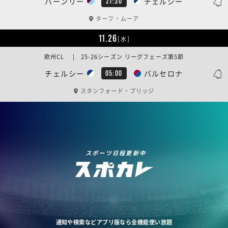
バーンリー
チェルシー
21:30
ターフ・ムーア
11.26
[水]
欧州CL | 25-26シーズン リーグフェーズ第5節
チェルシー
バルセロナ
05:00
スタンフォード・ブリッジ
スポーツ日程更新中
通知や検索などアプリ版なら全機能使い放題