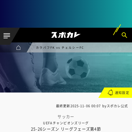
カラバフFK vs チェルシーFC
通知設定
最終更新
2025-11-06 00:07
byスポカレ公式
サッカー
UEFAチャンピオンズリーグ
25-26シーズン リーグフェーズ第4節