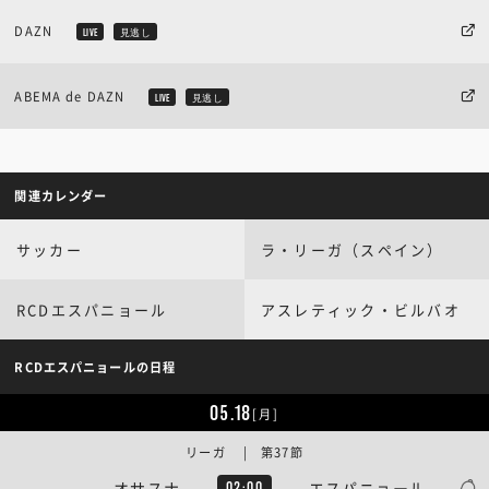
DAZN
LIVE
見逃し
ABEMA de DAZN
LIVE
見逃し
関連カレンダー
サッカー
ラ・リーガ（スペイン）
RCDエスパニョール
アスレティック・ビルバオ
RCDエスパニョールの日程
05.18
[月]
リーガ | 第37節
オサスナ
エスパニョール
02:00