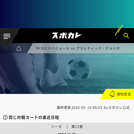
RCDエスパニョール vs アスレティック・ビルバオ
通知設定
最終更新
2026-05-14 00:03
byスポカレ公式
同じ対戦カードの直近日程
リーガ | 第13節