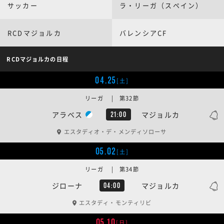
サッカー
ラ・リーガ（スペイン）
RCDマジョルカ
バレンシアCF
RCDマジョルカの日程
04.25
[土]
リーガ | 第32節
アラベス
マジョルカ
21:00
エスタディオ・デ・メンディソローサ
05.02
[土]
リーガ | 第34節
ジローナ
マジョルカ
04:00
エスタディ・モンティリビ
05.10
[日]