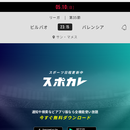
05.10
[日]
リーガ | 第35節
ビルバオ
バレンシア
23:15
サン・マメス
スポーツ日程更新中
通知や検索などアプリ版なら全機能使い放題
今すぐ無料ダウンロード