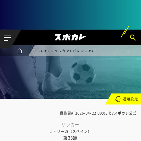
RCDマジョルカ vs バレンシアCF
通知設定
最終更新
2026-04-22 00:03
byスポカレ公式
サッカー
ラ・リーガ（スペイン）
第33節