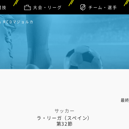
競技
大会・リーグ
チーム・選手
s RCDマジョルカ
最
サッカー
ラ・リーガ（スペイン）
第32節