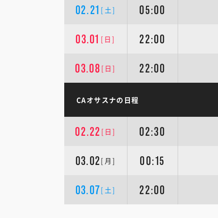
02.21
05:00
[土]
03.01
22:00
[日]
03.08
22:00
[日]
CAオサスナの日程
02.22
02:30
[日]
03.02
00:15
[月]
03.07
22:00
[土]