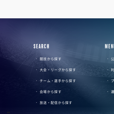
SEARCH
MEN
競技から探す
公
大会・リーグから探す
チーム・選手から探す
会場から探す
放送・配信から探す