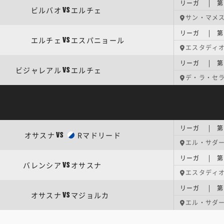
リーガ | 第
ビルバオ
エルチェ
VS
サン・マメ
リーガ | 第
エルチェ
エスパニョール
VS
エスタディ
リーガ | 第
ビジャレアル
エルチェ
VS
デ・ラ・セ
リーガ | 第
オサスナ
Rマドリード
VS
エル・サダ
リーガ | 第
バレンシア
オサスナ
VS
エスタディ
リーガ | 第
オサスナ
マジョルカ
VS
エル・サダ