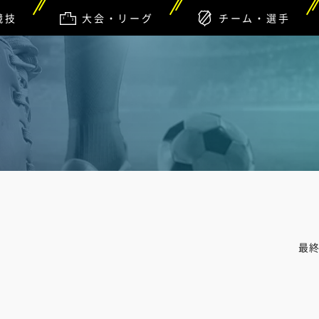
競技
大会・リーグ
チーム・選手
最