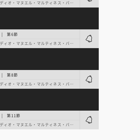
ディオ・マヌエル・マルティネス・バレーロ
| 第6節
ディオ・マヌエル・マルティネス・バレーロ
| 第8節
ディオ・マヌエル・マルティネス・バレーロ
| 第11節
ディオ・マヌエル・マルティネス・バレーロ