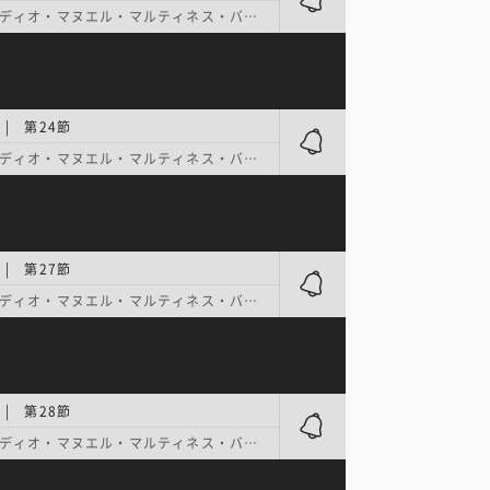
ディオ・マヌエル・マルティネス・バレーロ
| 第24節
ディオ・マヌエル・マルティネス・バレーロ
| 第27節
ディオ・マヌエル・マルティネス・バレーロ
| 第28節
ディオ・マヌエル・マルティネス・バレーロ