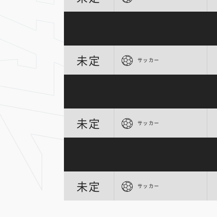
未定
サッカー
未定
サッカー
未定
サッカー