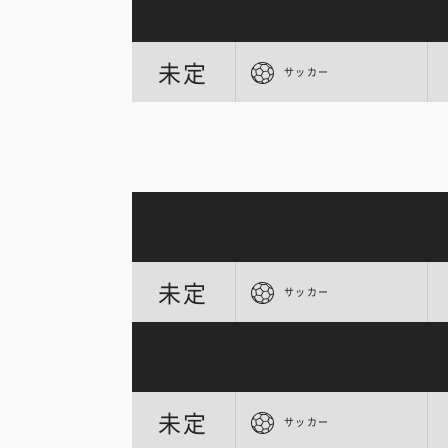
未定
サッカー
未定
サッカー
未定
サッカー