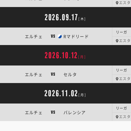
エスタ
2026.09.17
[木]
リーガ 
エルチェ
Rマドリード
VS
エスタ
2026.10.12
[月]
リーガ 
エルチェ
セルタ
VS
エスタ
2026.11.02
[月]
リーガ 
エルチェ
バレンシア
VS
エスタ