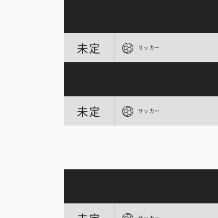
未定
サッカー
未定
サッカー
未定
サッカー