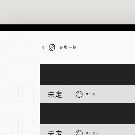
会場一覧
未定
サッカー
未定
サッカー