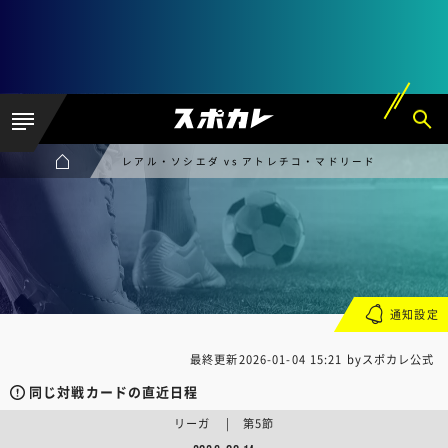
レアル・ソシエダ vs アトレチコ・マドリード
通知設定
最終更新
2026-01-04 15:21
byスポカレ公式
同じ対戦カードの直近日程
リーガ | 第5節