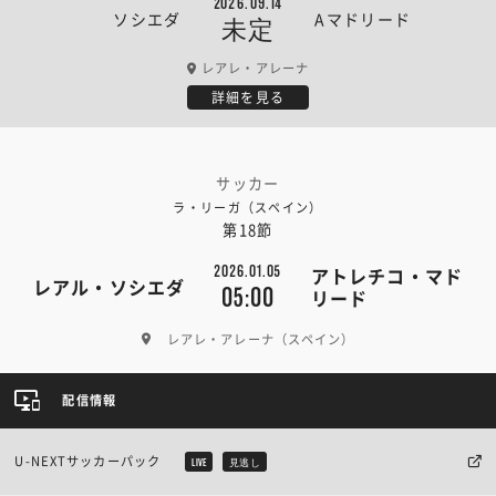
2026.09.14
ソシエダ
Aマドリード
未定
レアレ・アレーナ
詳細を見る
サッカー
ラ・リーガ（スペイン）
第18節
2026.01.05
アトレチコ・マド
レアル・ソシエダ
05:00
リード
レアレ・アレーナ（スペイン）
配信情報
U-NEXTサッカーパック
LIVE
見逃し