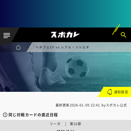
ヘタフェCF vs レアル・ソシエダ
通知設定
最終更新
2026-01-09 22:41
byスポカレ公式
同じ対戦カードの直近日程
リーガ | 第16節