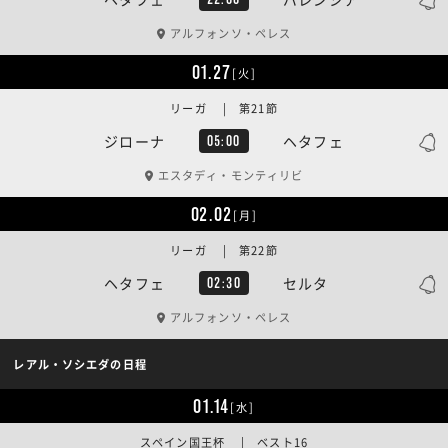
アルフォンソ・ペレス
01.27
[火]
リーガ | 第21節
ジローナ
ヘタフェ
05:00
エスタディ・モンティリビ
02.02
[月]
リーガ | 第22節
ヘタフェ
セルタ
02:30
アルフォンソ・ペレス
レアル・ソシエダの日程
01.14
[水]
スペイン国王杯 | ベスト16