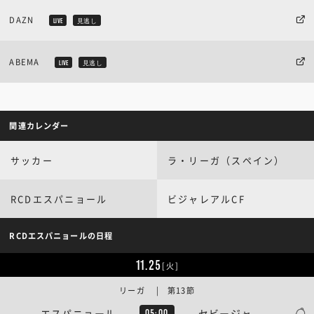
DAZN
LIVE
見逃し
ABEMA
LIVE
見逃し
関連カレンダー
サッカー
ラ・リーガ（スペイン）
RCDエスパニョール
ビジャレアルCF
RCDエスパニョールの日程
11.25
[火]
リーガ | 第13節
エスパニョール
セビージャ
05:00