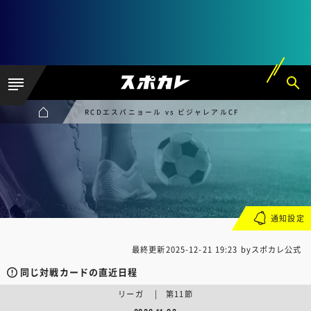
RCDエスパニョール vs ビジャレアルCF
通知設定
最終更新
2025-12-21 19:23
byスポカレ公式
同じ対戦カードの直近日程
リーガ | 第11節